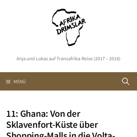
Springe
zum
Inhalt
Anja und Lukas auf Transafrika-Reise (2017 – 2018)
Suchen
MENÜ
nach:
11: Ghana: Von der
Sklavenfort-Küste über
Shopping-Malls in die Volta-