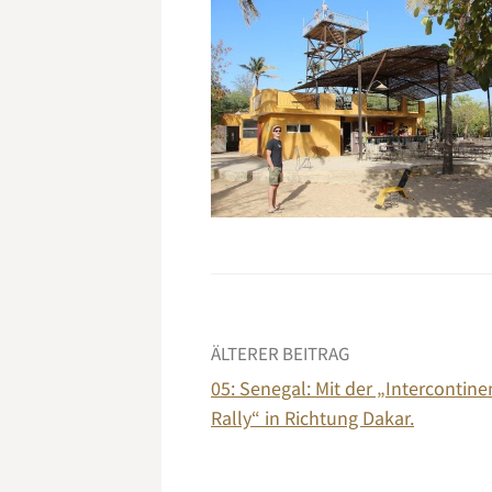
Beitrags-
ÄLTERER BEITRAG
05: Senegal: Mit der „Intercontine
Navigation
Rally“ in Richtung Dakar.