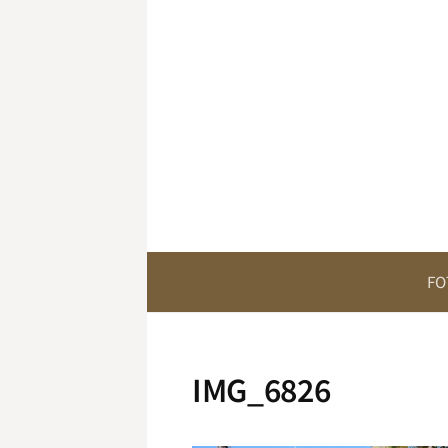
Springe
zum
Inhalt
FO
IMG_6826